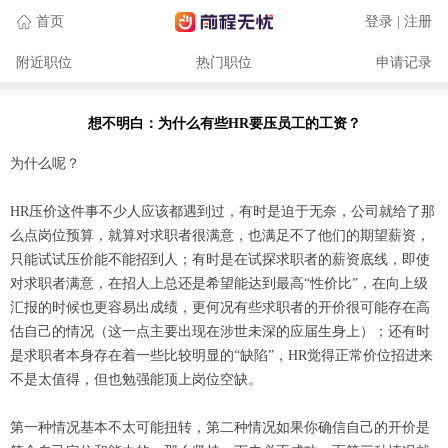
首页
登录 | 注册
附近职位
热门职位
申请记录
想不明白：为什么有些HR要压员工的工资？
为什么呢？
HR压价这件事不少人应该都遇到过，有时是迫于无奈，公司就给了那
么点岗位预算，就算对求职者很满意，也满足不了他们的期望薪资，
只能试试压价能不能招到人；有时是在试探求职者的薪资底线，即使
对求职者满意，在招人上总还是希望能达到最高“性价比”，在向上级
汇报的时候也更容易出成绩，更何况有些求职者的开价很可能存在高
估自己的情况（这一点主要出现在涉世未深的应届生身上）；还有时
是求职者本身存在着一些比较明显的“缺陷”，HR觉得正常价位招进来
不是太值得，但也勉强能顶上岗位空缺。
第一种情况基本不太可能扭转，第二种情况如果你确信自己的开价是